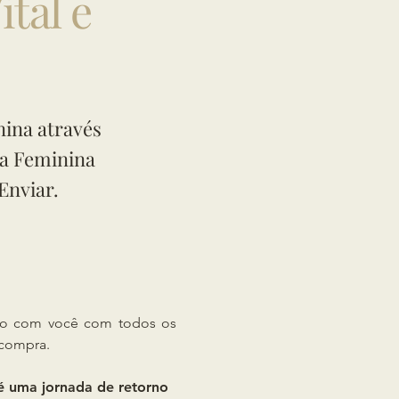
ital e
nina através
ia Feminina
Enviar.
ato com você com todos os
 compra.
 é uma jornada de retorno