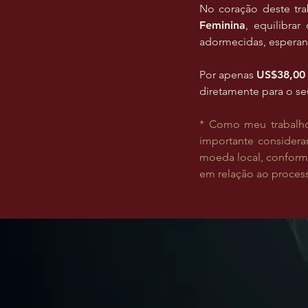
No coração deste tra
Feminina
, equilibra
adormecidas, espera
Por apenas
US$38,00 
diretamente para o s
* Como meu trabalho 
importante consider
moeda local, conforme
em relação ao proce