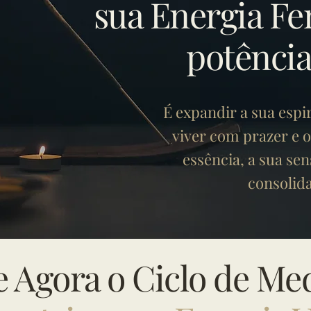
sua Energia Fe
potência
É expandir a sua espi
viver com prazer e 
essência, a sua se
consolid
Agora o Ciclo de Me